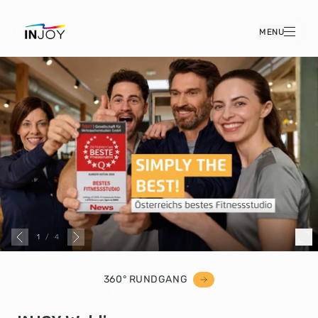
MENU
1
/
4
360° RUNDGANG