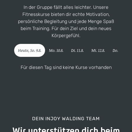
In der Gruppe fällt alles leichter. Unsere
Fitnesskurse bieten dir echte Motivation,
persönliche Begleitung und jede Menge Spaß
beim Training. Für dein Ziel und dein neues
Körpergefühl.
Heute,
So
.
9
.
8
.
Mo
.
10
.
8
.
Di
.
11
.
8
.
Mi
.
12
.
8
.
Do
.
13
.
8
.
Für diesen Tag sind keine Kurse vorhanden
DEIN INJOY WALDING TEAM
Wir unterstützen dich beim