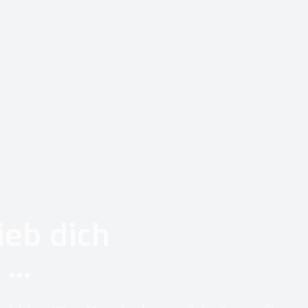
ieb dich
...