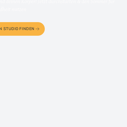
 und deinen Körper! Jetzt durchstarten & den Sommer für
dheit nutzen
N STUDIO FINDEN