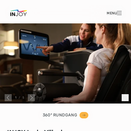
MENU
1
/
5
360° RUNDGANG