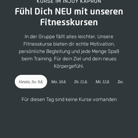
KURSE IM
INJOY KAPRUN
Fühl Dich NEU mit unseren
Fitnesskursen
In der Gruppe fällt alles leichter. Unsere
Fitnesskurse bieten dir echte Motivation,
persönliche Begleitung und jede Menge Spaß
beim Training. Für dein Ziel und dein neues
Körpergefühl.
Heute,
So
.
9
.
8
.
Mo
.
10
.
8
.
Di
.
11
.
8
.
Mi
.
12
.
8
.
Do
.
13
.
8
.
Für diesen Tag sind keine Kurse vorhanden