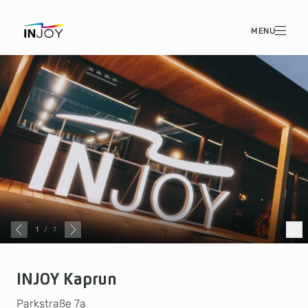
MENU
1
/
7
INJOY Kaprun
Parkstraße 7a