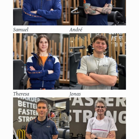
Samuel
André
Theresa
Jonas