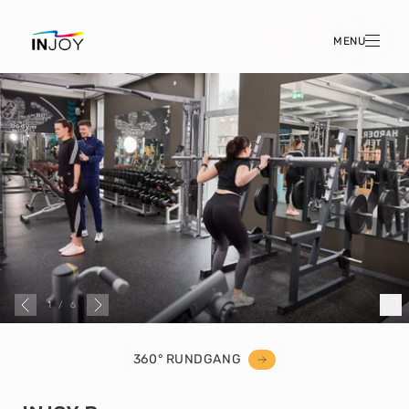
MENU
1
/
6
360° RUNDGANG