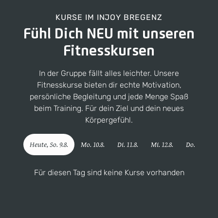
KURSE IM
INJOY BREGENZ
Fühl Dich NEU mit unseren
Fitnesskursen
In der Gruppe fällt alles leichter. Unsere
Fitnesskurse bieten dir echte Motivation,
persönliche Begleitung und jede Menge Spaß
beim Training. Für dein Ziel und dein neues
Körpergefühl.
Heute,
So
.
9
.
8
.
Mo
.
10
.
8
.
Di
.
11
.
8
.
Mi
.
12
.
8
.
Do
.
13
.
8
.
Für diesen Tag sind keine Kurse vorhanden